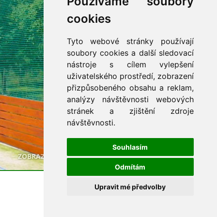
Používáme soubory
cookies
Tyto webové stránky používají
soubory cookies a další sledovací
nástroje s cílem vylepšení
uživatelského prostředí, zobrazení
přizpůsobeného obsahu a reklam,
analýzy návštěvnosti webových
stránek a zjištění zdroje
návštěvnosti.
Souhlasím
ZOBRAZ VŠE
Odmítám
Upravit mé předvolby
©
JM Demicarr s.r.o.
Ochrana soukromí - cookies